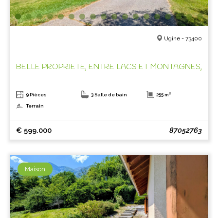
Ugine - 73400
BELLE PROPRIETE, ENTRE LACS ET MONTAGNES,
9 Pièces
3 Salle de bain
255 m²
Terrain
€ 599.000
87052763
Maison