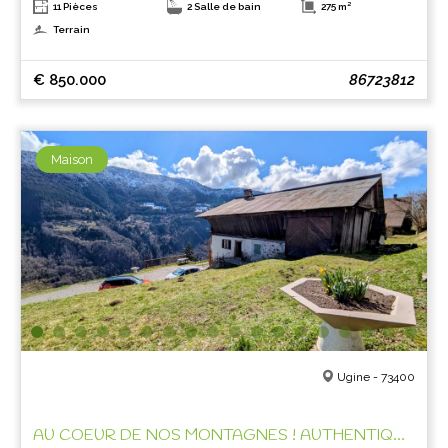
11 Pièces
2 Salle de bain
275 m²
Terrain
€ 850.000
86723812
Maison
Ugine - 73400
AU COEUR DE NOS MONTAGNES ! AUTHENTIQUE FERME A REHABILITER !