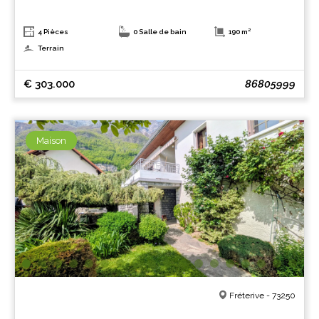
4 Pièces
0 Salle de bain
190 m²
Terrain
€ 303.000
86805999
Maison
Fréterive - 73250