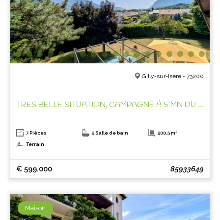
Gilly-sur-Isère - 73200
TRES BELLE SITUATION, CAMPAGNE À 5 MN DU CENTRE VILLE !
7 Pièces
2 Salle de bain
200.5 m²
Terrain
€ 599.000
85933649
Maison