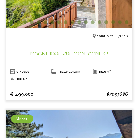
Saint-Vital - 73460
MAGNIFIQUE VUE MONTAGNES !
6 Pièces
3 Salle de bain
181.6 m²
Terrain
€ 499.000
87053686
Maison