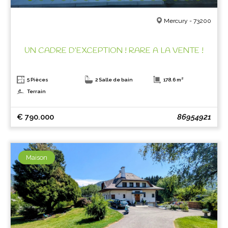
Mercury - 73200
UN CADRE D’EXCEPTION ! RARE A LA VENTE !
5 Pièces
2 Salle de bain
178.6 m²
Terrain
€ 790.000
86954921
Maison