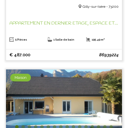
Gilly-sur-Isère - 73200
APPARTEMENT EN DERNIER ETAGE, ESPACE ET CLARTE !
5 Pièces
1 Salle de bain
195.49 m²
€ 487.000
86939224
Maison