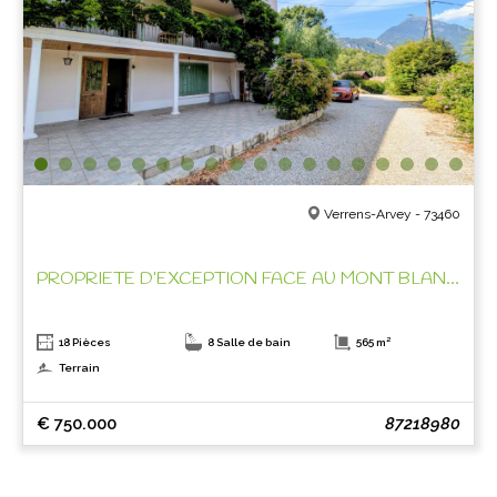
Verrens-Arvey - 73460
PROPRIETE D’EXCEPTION FACE AU MONT BLANC !
18 Pièces
8 Salle de bain
565 m²
Terrain
€ 750.000
87218980