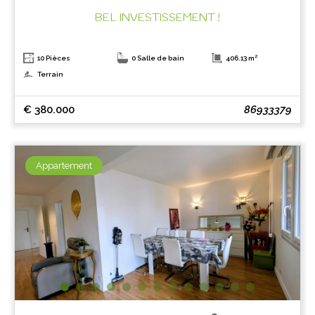
BEL INVESTISSEMENT !
10 Pièces
0 Salle de bain
406.13 m²
Terrain
€ 380.000
86933379
Appartement