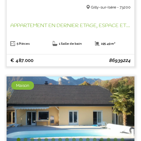
Gilly-sur-Isère - 73200
APPARTEMENT EN DERNIER ETAGE, ESPACE ET CLARTE !
5 Pièces
1 Salle de bain
195.49 m²
€ 487.000
86939224
Maison