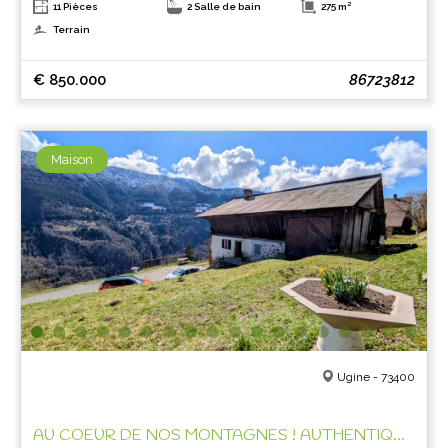
11 Pièces
2 Salle de bain
275 m²
Terrain
€ 850.000
86723812
Maison
Ugine - 73400
AU COEUR DE NOS MONTAGNES ! AUTHENTIQUE FERME A REHABILITER !