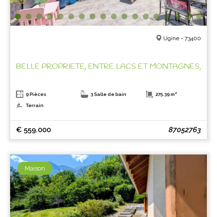
Ugine - 73400
BELLE PROPRIETE, ENTRE LACS ET MONTAGNES,
9 Pièces
3 Salle de bain
275.39 m²
Terrain
€ 559.000
87052763
Maison