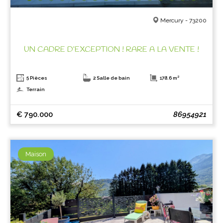
Mercury - 73200
UN CADRE D’EXCEPTION ! RARE A LA VENTE !
5 Pièces
2 Salle de bain
178.6 m²
Terrain
€ 790.000
86954921
Maison