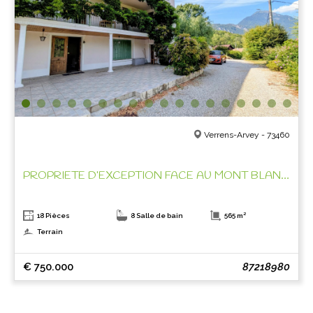
Verrens-Arvey - 73460
PROPRIETE D’EXCEPTION FACE AU MONT BLANC !
18 Pièces
8 Salle de bain
565 m²
Terrain
€ 750.000
87218980