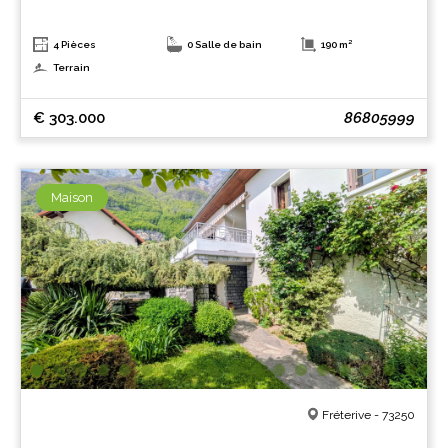
4 Pièces
0 Salle de bain
190 m²
Terrain
€ 303.000
86805999
Maison
Fréterive - 73250