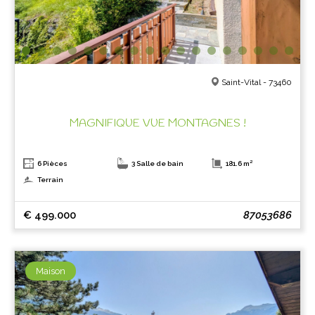
Saint-Vital - 73460
MAGNIFIQUE VUE MONTAGNES !
6 Pièces
3 Salle de bain
181.6 m²
Terrain
€ 499.000
87053686
Maison