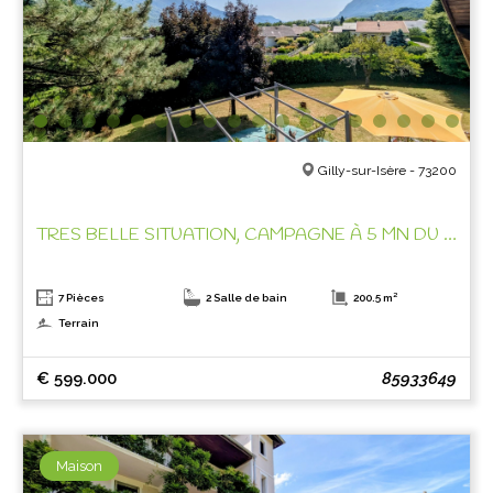
Gilly-sur-Isère - 73200
TRES BELLE SITUATION, CAMPAGNE À 5 MN DU CENTRE VILLE !
7 Pièces
2 Salle de bain
200.5 m²
Terrain
€ 599.000
85933649
Maison