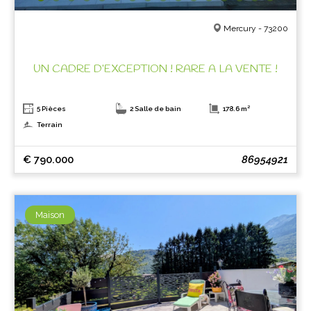
Mercury - 73200
UN CADRE D’EXCEPTION ! RARE A LA VENTE !
5 Pièces
2 Salle de bain
178.6 m²
Terrain
€ 790.000
86954921
Maison