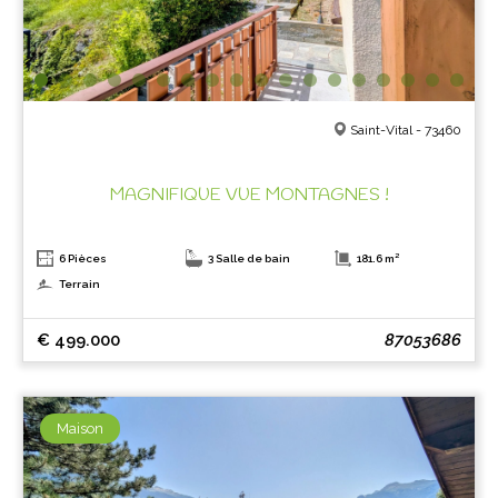
Saint-Vital - 73460
MAGNIFIQUE VUE MONTAGNES !
6 Pièces
3 Salle de bain
181.6 m²
Terrain
€ 499.000
87053686
Maison