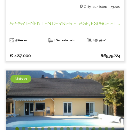
Gilly-sur-Isère - 73200
APPARTEMENT EN DERNIER ETAGE, ESPACE ET CLARTE !
5 Pièces
1 Salle de bain
195.49 m²
€ 487.000
86939224
Maison