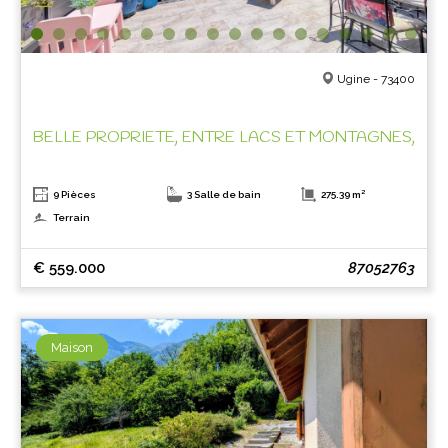
Ugine - 73400
BELLE PROPRIETE, ENTRE LACS ET MONTAGNES,
9 Pièces
3 Salle de bain
275.39 m²
Terrain
€ 559.000
87052763
Maison