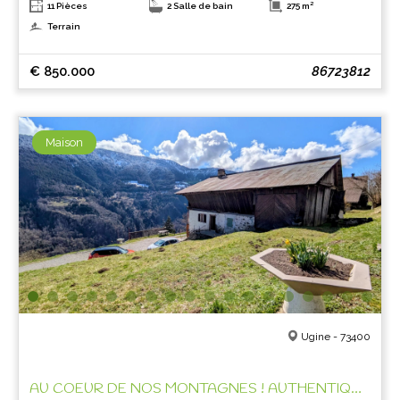
11 Pièces
2 Salle de bain
275 m²
Terrain
€ 850.000
86723812
Maison
Ugine - 73400
AU COEUR DE NOS MONTAGNES ! AUTHENTIQUE FERME A REHABILITER !