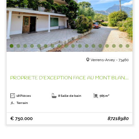
Verrens-Arvey - 73460
PROPRIETE D’EXCEPTION FACE AU MONT BLANC !
18 Pièces
8 Salle de bain
565 m²
Terrain
€ 750.000
87218980