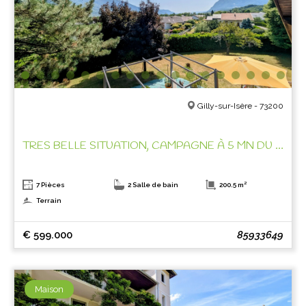
Gilly-sur-Isère - 73200
TRES BELLE SITUATION, CAMPAGNE À 5 MN DU CENTRE VILLE !
7 Pièces
2 Salle de bain
200.5 m²
Terrain
€ 599.000
85933649
Maison