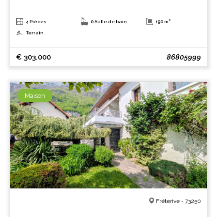
4 Pièces
0 Salle de bain
190 m²
Terrain
€ 303.000
86805999
Maison
Fréterive - 73250