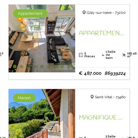
Gilly-sur-Isère - 73200
Appartement
APPARTEMENT EN DERNIER ETAGE, ESPACE ET CLARTE !
1 Salle
3.2
5
195.49
de
²
Pièces
m²
bain
€ 487.000
86939224
Saint-Vital - 73460
Maison
MAGNIFIQUE VUE MONTAGNES !
3 Salle
5.39
6
181.6