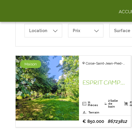
ACCUE
Location
Prix
Surface
Coise-Saint-Jean-Pied-Gauthier - 73800
Maison
ESPRIT CAMPAGNE ! UN COUP DE COEUR VOUS ATTEND!
2 Salle
11
2
de
Pièces
m
bain
Terrain
€ 850.000
86723812