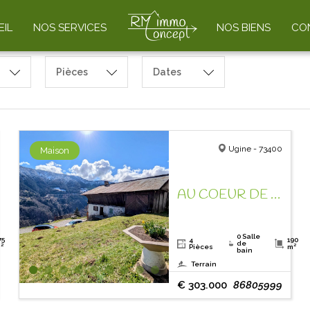
IL
NOS SERVICES
NOS BIENS
CO
Pièces
Dates
Ugine - 73400
Maison
AU COEUR DE NOS MONTAGNES ! AUTHENTIQUE FERME A REHABILITER !
0 Salle
75
4
190
de
²
Pièces
m²
bain
Terrain
€ 303.000
86805999