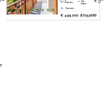
de
²
Pièces
m²
bain
Terrain
€ 499.000
87053686
65
²