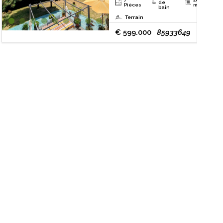
de
Pièces
m²
bain
Terrain
€ 599.000
85933649