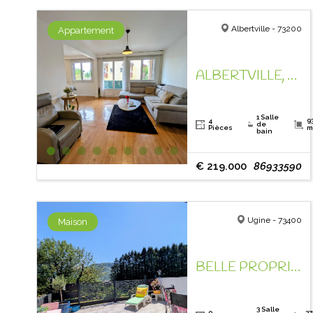
Albertville - 73200
Appartement
ALBERTVILLE, DANS LE QUARTIER RECHERCHE DE ST SIGISMOND!
1 Salle
4
9
de
Pièces
m
bain
€ 219.000
86933590
Ugine - 73400
Maison
BELLE PROPRIETE, ENTRE LACS ET MONTAGNES,
3 Salle
9
27