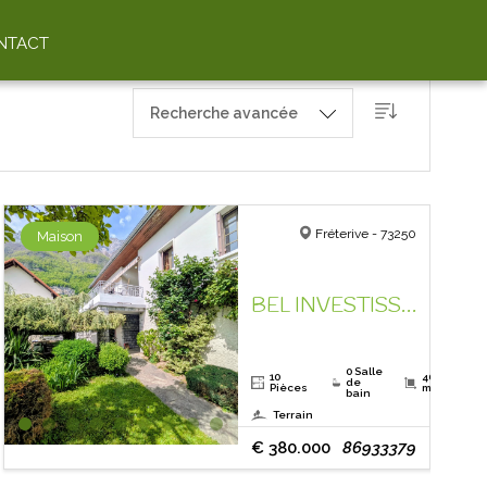
NTACT
Recherche avancée
Fréterive - 73250
Maison
BEL INVESTISSEMENT !
0 Salle
10
406.13
de
Pièces
m²
bain
Terrain
€ 380.000
86933379