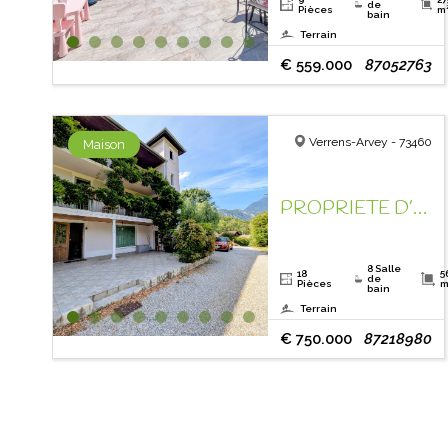
de
Pièces
m
bain
Terrain
€ 559.000
87052763
Verrens-Arvey - 73460
Maison
PROPRIETE D’EXCEPTION FACE AU MONT BLANC !
8 Salle
18
5
de
Pièces
m
bain
Terrain
€ 750.000
87218980