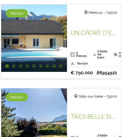
Mercury - 73200
Maison
UN CADRE D’EXCEPTION ! RARE A LA VENTE !
2 Salle
5
178.6
de
Pièces
m²
bain
Terrain
€ 790.000
86954921
Gilly-sur-Isère - 73200
Maison
TRES BELLE SITUATION, CAMPAGNE À 5 MN DU CENTRE VILLE !
2 Salle
7
200.5