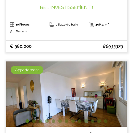
BEL INVESTISSEMENT !
10 Pièces
0 Salle de bain
406.13 m²
Terrain
€ 380.000
86933379
Appartement