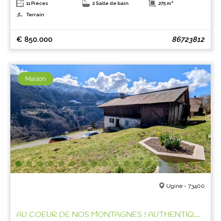
11 Pièces
2 Salle de bain
275 m²
Terrain
€ 850.000
86723812
Maison
Ugine - 73400
AU COEUR DE NOS MONTAGNES ! AUTHENTIQUE FERME A REHABILITER !