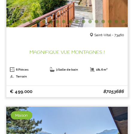
Saint-Vital - 73460
MAGNIFIQUE VUE MONTAGNES !
6 Pièces
3 Salle de bain
181.6 m²
Terrain
€ 499.000
87053686
Maison