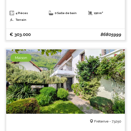
4 Pièces
0 Salle de bain
190 m²
Terrain
€ 303.000
86805999
Maison
Fréterive - 73250