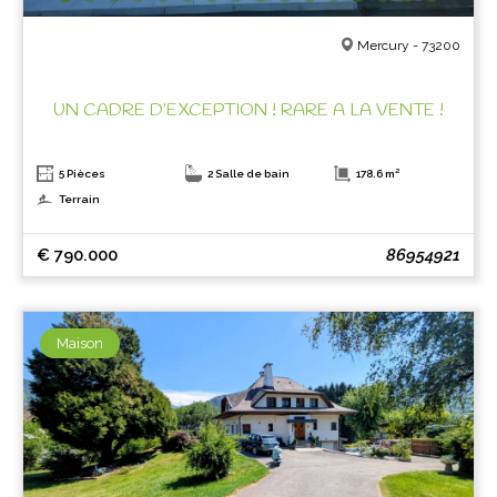
Mercury - 73200
UN CADRE D’EXCEPTION ! RARE A LA VENTE !
5 Pièces
2 Salle de bain
178.6 m²
Terrain
€ 790.000
86954921
Maison