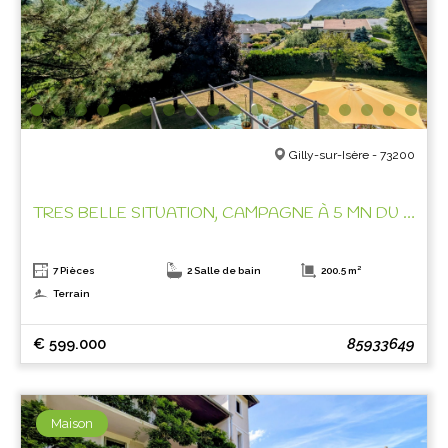
Gilly-sur-Isère - 73200
TRES BELLE SITUATION, CAMPAGNE À 5 MN DU CENTRE VILLE !
7 Pièces
2 Salle de bain
200.5 m²
Terrain
€ 599.000
85933649
Maison