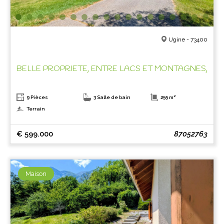
Ugine - 73400
BELLE PROPRIETE, ENTRE LACS ET MONTAGNES,
9 Pièces
3 Salle de bain
255 m²
Terrain
€ 599.000
87052763
Maison