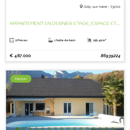
Gilly-sur-Isère - 73200
APPARTEMENT EN DERNIER ETAGE, ESPACE ET CLARTE !
5 Pièces
1 Salle de bain
195.49 m²
€ 487.000
86939224
Maison