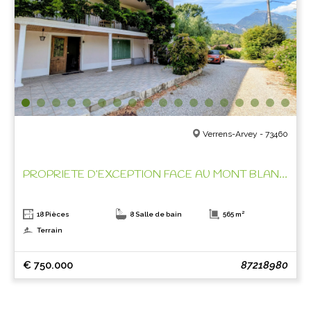
Verrens-Arvey - 73460
PROPRIETE D’EXCEPTION FACE AU MONT BLANC !
18 Pièces
8 Salle de bain
565 m²
Terrain
€ 750.000
87218980