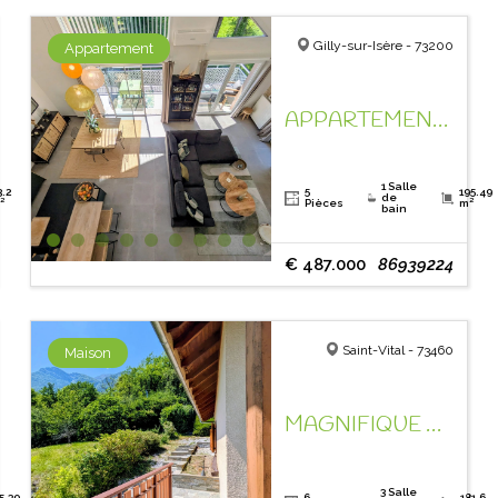
Gilly-sur-Isère - 73200
Appartement
APPARTEMENT EN DERNIER ETAGE, ESPACE ET CLARTE !
1 Salle
3.2
5
195.49
de
²
Pièces
m²
bain
€ 487.000
86939224
Saint-Vital - 73460
Maison
MAGNIFIQUE VUE MONTAGNES !
3 Salle
5.39
6
181.6