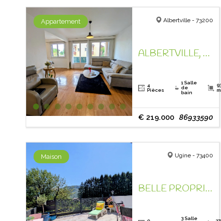
Albertville - 73200
Appartement
ALBERTVILLE, DANS LE QUARTIER RECHERCHE DE ST SIGISMOND!
1 Salle
4
9
de
Pièces
m
bain
€ 219.000
86933590
Ugine - 73400
Maison
BELLE PROPRIETE, ENTRE LACS ET MONTAGNES,
3 Salle
9
27