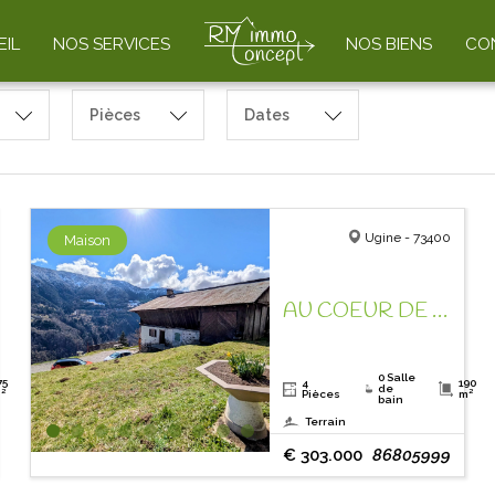
IL
NOS SERVICES
NOS BIENS
CO
Pièces
Dates
Ugine - 73400
Maison
AU COEUR DE NOS MONTAGNES ! AUTHENTIQUE FERME A REHABILITER !
0 Salle
75
4
190
de
²
Pièces
m²
bain
Terrain
€ 303.000
86805999