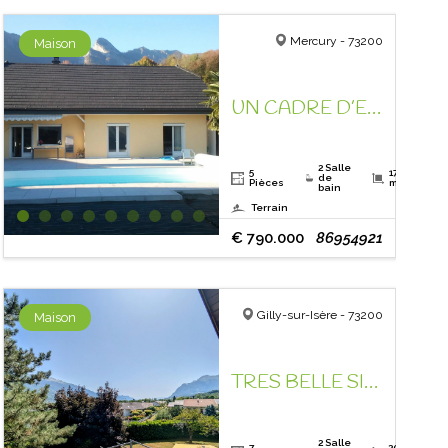
Mercury - 73200
Maison
UN CADRE D’EXCEPTION ! RARE A LA VENTE !
2 Salle
5
178.6
de
Pièces
m²
bain
Terrain
€ 790.000
86954921
Gilly-sur-Isère - 73200
Maison
TRES BELLE SITUATION, CAMPAGNE À 5 MN DU CENTRE VILLE !
2 Salle
7
200.5