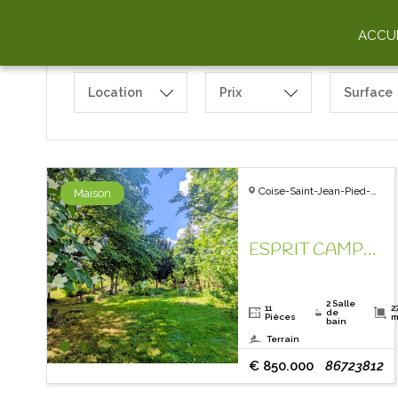
ACCUE
Location
Prix
Surface
Coise-Saint-Jean-Pied-Gauthier - 73800
Maison
ESPRIT CAMPAGNE ! UN COUP DE COEUR VOUS ATTEND!
2 Salle
11
2
de
Pièces
m
bain
Terrain
€ 850.000
86723812