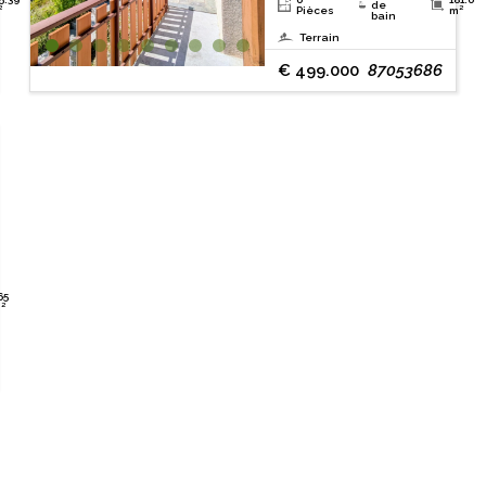
de
²
Pièces
m²
bain
Terrain
€ 499.000
87053686
65
²