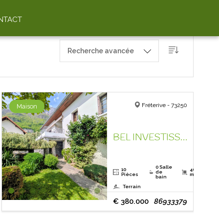
NTACT
Recherche avancée
Fréterive - 73250
Maison
BEL INVESTISSEMENT !
0 Salle
10
406.13
de
Pièces
m²
bain
Terrain
€ 380.000
86933379