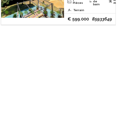
de
Pièces
m²
bain
Terrain
€ 599.000
85933649