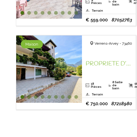
de
Pièces
m
bain
Terrain
€ 559.000
87052763
Verrens-Arvey - 73460
Maison
PROPRIETE D’EXCEPTION FACE AU MONT BLANC !
8 Salle
18
5
de
Pièces
m
bain
Terrain
€ 750.000
87218980